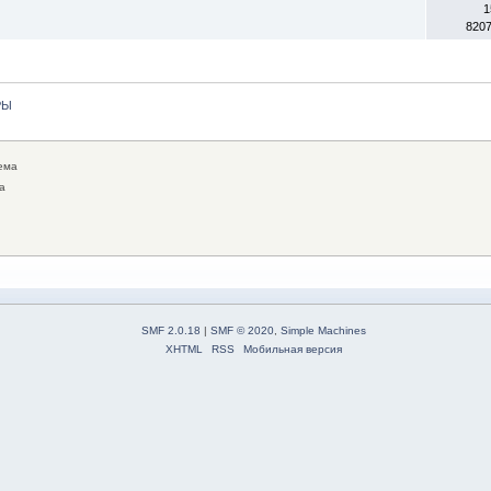
1
820
РЫ
ема
а
SMF 2.0.18
|
SMF © 2020
,
Simple Machines
XHTML
RSS
Мобильная версия