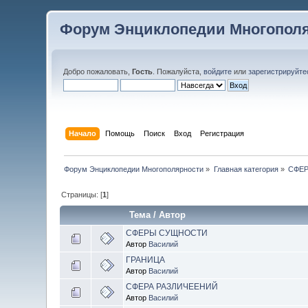
Форум Энциклопедии Многопол
Добро пожаловать,
Гость
. Пожалуйста,
войдите
или
зарегистрируйте
Начало
Помощь
Поиск
Вход
Регистрация
Форум Энциклопедии Многополярности
»
Главная категория
»
СФЕ
Страницы: [
1
]
Тема
/
Автор
СФЕРЫ СУЩНОСТИ
Автор
Василий
ГРАНИЦА
Автор
Василий
СФЕРА РАЗЛИЧЕЕНИЙ
Автор
Василий