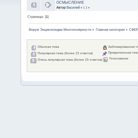
ОСМЫСЛЕНИЕ
Автор
Василий
«
1
2
»
Страницы: [
1
]
Форум Энциклопедии Многополярности
»
Главная категория
»
СФЕ
Обычная тема
Заблокированная т
Прикрепленная тем
Популярная тема (более 15 ответов)
Голосование
Очень популярная тема (более 25 ответов)