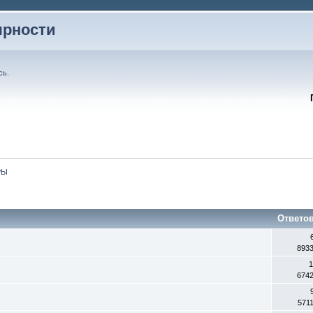
ярности
сь
.
РЫ
Ответо
893
1
674
571