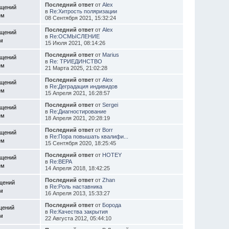
Последний ответ
от
Alex
бщений
в
Re:Хитрость поляризации
ем
08 Сентября 2021, 15:32:24
Последний ответ
от
Alex
бщений
в
Re:ОСМЫСЛЕНИЕ
ем
15 Июля 2021, 08:14:26
Последний ответ
от
Marius
бщений
в
Re: ТРИЕДИНСТВО
ем
21 Марта 2025, 21:02:28
Последний ответ
от
Alex
бщений
в
Re:Деградация индивидов
ем
15 Апреля 2021, 16:28:57
Последний ответ
от
Sergei
бщений
в
Re:Диагностирование
ем
18 Апреля 2021, 20:28:19
Последний ответ
от
Borr
бщений
в
Re:Пора повышать квалифи...
ем
15 Сентября 2020, 18:25:45
Последний ответ
от
HOTEY
бщений
в
Re:ВЕРА
ем
14 Апреля 2018, 18:42:25
Последний ответ
от
Zhan
щений
в
Re:Роль наставника
ем
16 Апреля 2013, 15:33:27
Последний ответ
от
Борода
щений
в
Re:Качества закрытия
ем
22 Августа 2012, 05:44:10