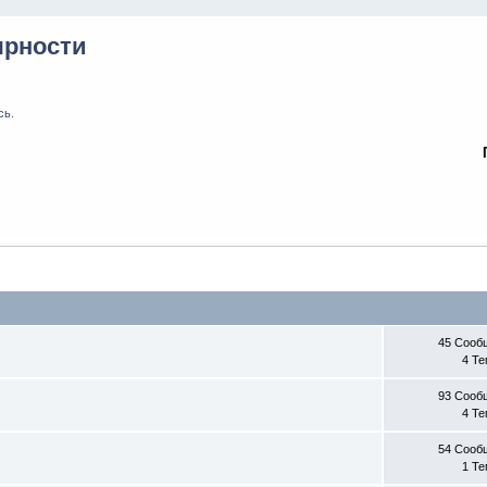
ярности
сь
.
45 Сооб
4 Т
93 Сооб
4 Т
54 Сооб
1 Т