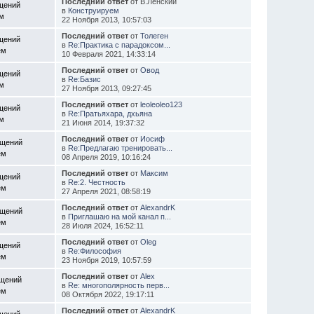
Последний ответ
от В.Ленский
щений
в
Конструируем
ем
22 Ноября 2013, 10:57:03
Последний ответ
от
Толеген
щений
в
Re:Практика с парадоксом...
ем
10 Февраля 2021, 14:33:14
Последний ответ
от
Овод
щений
в
Re:Базис
ем
27 Ноября 2013, 09:27:45
Последний ответ
от
leoleoleo123
щений
в
Re:Пратьяхара, дхьяна
ем
21 Июня 2014, 19:37:32
Последний ответ
от
Иосиф
бщений
в
Re:Предлагаю тренировать...
ем
08 Апреля 2019, 10:16:24
Последний ответ
от
Максим
щений
в
Re:2. Честность
ем
27 Апреля 2021, 08:58:19
Последний ответ
от
AlexandrK
бщений
в
Приглашаю на мой канал п...
ем
28 Июля 2024, 16:52:11
Последний ответ
от
Oleg
щений
в
Re:Философия
ем
23 Ноября 2019, 10:57:59
Последний ответ
от
Alex
бщений
в
Re: многополярность перв...
ем
08 Октября 2022, 19:17:11
Последний ответ
от
AlexandrK
щений