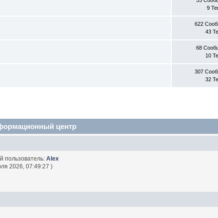
9 Т
622 Соо
43 Т
68 Сооб
10 Т
307 Соо
32 Т
формационный центр
ий пользователь:
Alex
ля 2026, 07:49:27 )