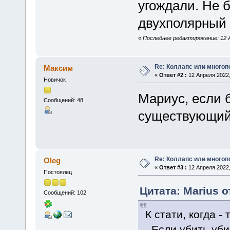
угождали. Не б
двухполярный
«
Последнее редактирование: 12 А
Re: Коллапс или много
Максим
«
Ответ #2 :
12 Апреля 2022,
Новичок
Мариус, если 
Сообщений: 48
существующий 
Re: Коллапс или много
Oleg
«
Ответ #3 :
12 Апреля 2022,
Постоялец
Цитата: Marius о
Сообщений: 102
К стати, когда -
,,Если убить уб