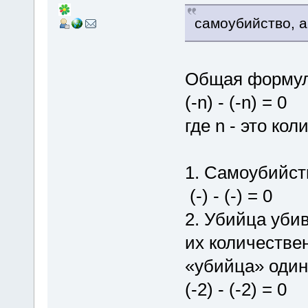
самоубийство, а
Общая формул
(-n) - (-n) = 0
где n - это ко
1. Самоубийст
(-) - (-) = 0
2. Убийца убив
их количестве
«убийца» одина
(-2) - (-2) = 0