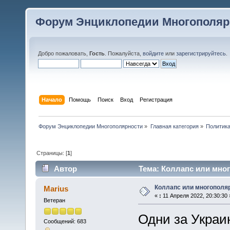
Форум Энциклопедии Многополяр
Добро пожаловать,
Гость
. Пожалуйста,
войдите
или
зарегистрируйтесь
.
Начало
Помощь
Поиск
Вход
Регистрация
Форум Энциклопедии Многополярности
»
Главная категория
»
Политик
Страницы: [
1
]
Автор
Тема: Коллапс или мног
Коллапс или многополя
Marius
«
:
11 Апреля 2022, 20:30:30 
Ветеран
Одни за Украин
Сообщений: 683