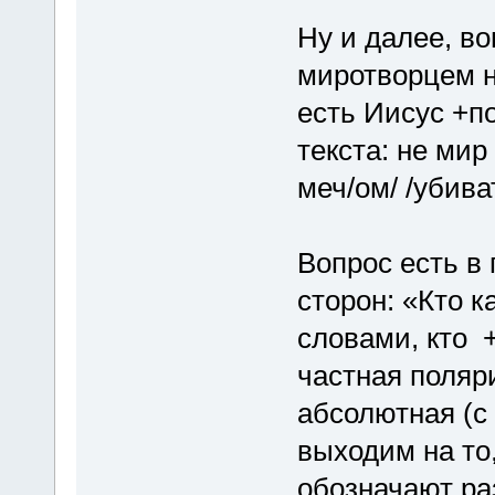
Ну и далее, в
миротворцем не
есть Иисус +п
текста: не мир
меч/ом/ /убива
Вопрос есть 
сторон: «Кто к
словами, кто +
частная поляри
абсолютная (с
выходим на то
обозначают ра