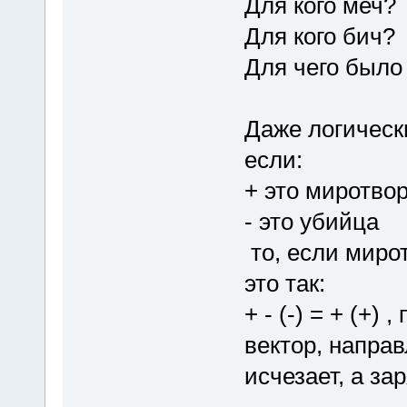
Для кого меч?
Для кого бич?
Для чего было
Даже логическ
если:
+ это миротво
- это убийца
то, если миро
это так:
+ - (-) = + (+)
вектор, направ
исчезает, а за