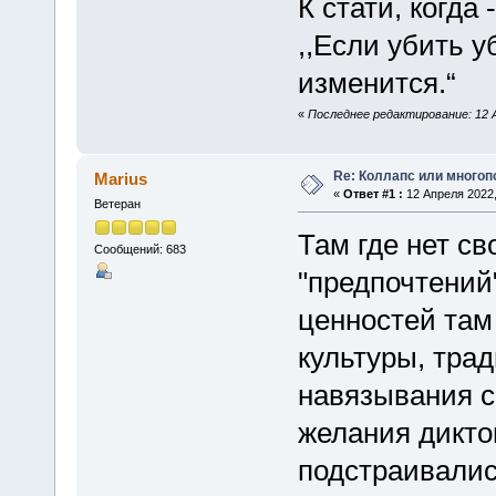
К стати, когда
,,Если убить у
изменится.“
«
Последнее редактирование: 12 А
Re: Коллапс или много
Marius
«
Ответ #1 :
12 Апреля 2022,
Ветеран
Там где нет св
Сообщений: 683
"предпочтений"
ценностей там 
культуры, тра
навязывания с
желания диктов
подстраивалис