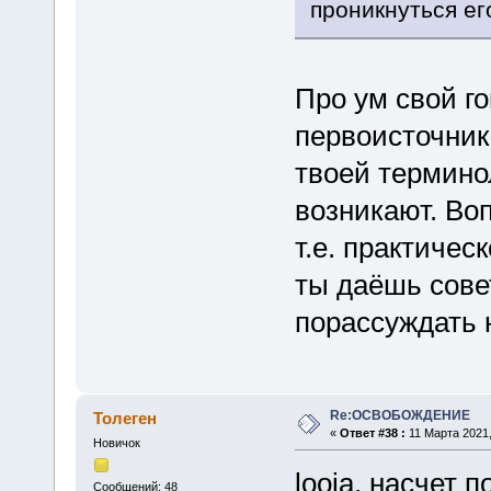
проникнуться ег
Про ум свой г
первоисточник
твоей термино
возникают. Во
т.е. практичес
ты даёшь сове
порассуждать 
Re:ОСВОБОЖДЕНИЕ
Толеген
«
Ответ #38 :
11 Марта 2021,
Новичок
looja, насчет 
Сообщений: 48