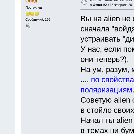
Овод
«
Ответ #2 :
13 Февраля 2014
Постоялец
Вы на alien не
Сообщений: 165
сначала "войдя
устраивать "ди
У нас, если по
они теперь?).
На ум, разум,
....
по свойства
поляризациям
Советую alien 
в стойло своих
Начал ты alien
в темах ни бум