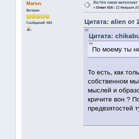
Re:Что такое интеллект 
Marius
«
Ответ #14 :
22 Февраля 201
Ветеран
Цитата: alien от
Сообщений: 683
Цитата: chikab
По моему ты не
То есть, как то
собственном мы
мыслей и образо
кричите вон ? По
предвзятостей т