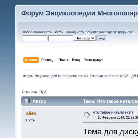
Форум Энциклопедии Многополяр
Добро пожаловать,
Гость
. Пожалуйста,
войдите
или
зарегистрируйтесь
.
Начало
Помощь
Поиск
Вход
Регистрация
Форум Энциклопедии Многополярности
»
Главная категория
»
ОБЩАЯ 
Страницы: [
1
]
2
Автор
Тема: Что такое интелле
Что такое интеллект ?
alien
«
:
10 Февраля 2014, 22:29:2
Гость
Тема для диску