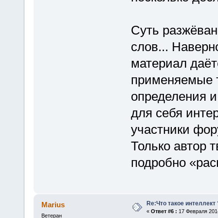
Суть разжёван
слов... Навер
материал даётс
применяемые 
определения и
для себя инте
участники фор
Только автор 
подробно «рас
Re:Что такое интеллект 
Marius
«
Ответ #6 :
17 Февраля 2014
Ветеран