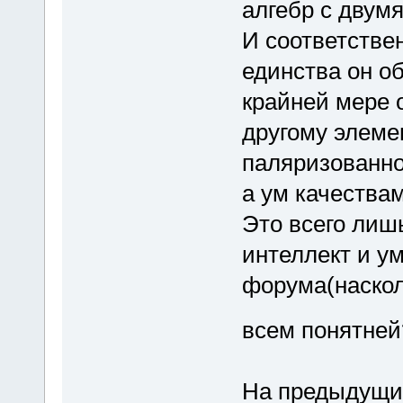
алгебр с двум
И соответствен
единства он о
крайней мере 
другому элеме
паляризованно
а ум качества
Это всего лиш
интеллект и у
форума(наскол
всем понятн
На предыдущий