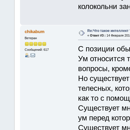
колокольни за
Re:Что такое интеллект 
chikabum
«
Ответ #3 :
14 Февраля 2014
Ветеран
С позиции обы
Сообщений: 617
Ум относится 
вопросы, кром
Но существует
телесных, кот
как то с помо
Существует мн
ум перед кото
Существует мн