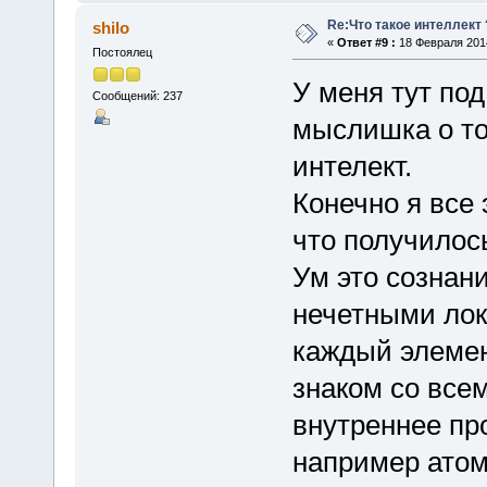
Re:Что такое интеллект 
shilo
«
Ответ #9 :
18 Февраля 2014
Постоялец
У меня тут по
Сообщений: 237
мыслишка о то
интелект.
Конечно я все 
что получилос
Ум это сознан
нечетными лок
каждый элеме
знаком со все
внутреннее пр
например атом