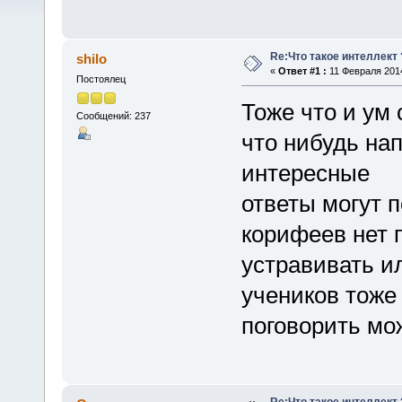
Re:Что такое интеллект 
shilo
«
Ответ #1 :
11 Февраля 2014
Постоялец
Тоже что и ум
Сообщений: 237
что нибудь на
интересные
ответы могут 
корифеев нет 
устравивать и
учеников тоже 
поговорить мож
Re:Что такое интеллект 