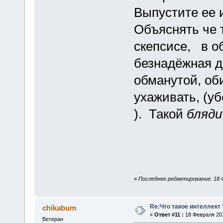
Выпустите ее и
Объяснять че 
скепсисе, в о
безнадёжная де
обманутой, об
ухаживать, (у
). Такой
бляди
«
Последнее редактирование: 18 Ф
Re:Что такое интеллект 
chikabum
«
Ответ #11 :
18 Февраля 201
Ветеран