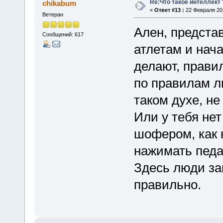
Re:Что такое интеллект 
chikabum
«
Ответ #13 :
22 Февраля 201
Ветеран
Ален, представ
Сообщений: 617
атлетам и нача
делают, правил
по правилам л
таком духе, не
Или у тебя не
шофером, как н
нажимать педа
Здесь люди за
правильно.