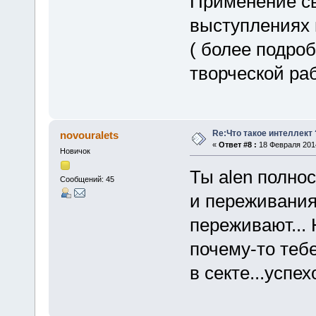
Применение св
выступлениях 
( более подро
творческой ра
Re:Что такое интеллект 
novouralets
«
Ответ #8 :
18 Февраля 2014
Новичок
Ты alen полно
Сообщений: 45
и переживания
переживают... 
почему-то тебе
в секте...успехо