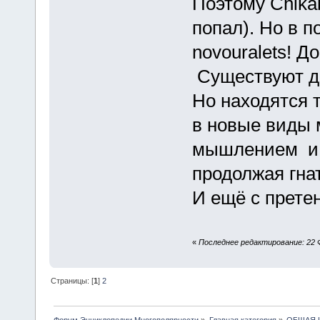
Поэтому Chika
попал). Но в 
novouralets! Д
Cуществуют др
Но находятся т
в новые виды
мышлением и 
продолжая гнат
И ещё с прете
«
Последнее редактирование: 22 Ф
Страницы: [
1
]
2
Форум Энциклопедии Многополярности
»
Главная категория
»
ОБЩАЯ 