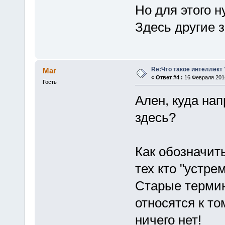
Но для этого н
Здесь другие 
Re:Что такое интеллект 
Маг
«
Ответ #4 :
16 Февраля 2014
Гость
Ален, куда на
здесь?
Как обозначит
тех кто "устре
Старые термин
относятся к то
ничего нет!