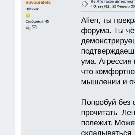
Re:Что такое интеллект 
novouralets
«
Ответ #12 :
22 Февраля 201
Новичок
Alien, ты пре
Сообщений: 45
форума. Ты чё
демонстрируеш
подтверждаеш
ума. Агрессия 
что комфортно
мышлении и оч
Попробуй без 
прочитать Ленс
полежит. Може
складываться.