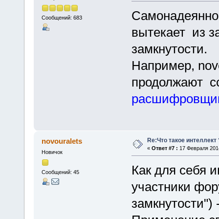
Самонадеяннос
Сообщений: 683
вытекает из з
замкнутости.
Например, novo
продолжают сс
расшифровщи
Re:Что такое интеллект 
novouralets
«
Ответ #7 :
17 Февраля 2014
Новичок
Как для себя 
Сообщений: 45
участники фору
замкнутости") 