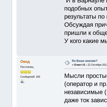
И в Барнауле и
подобных опы
результаты по
Обсуждая прич
пришли к общ
У кого какие 
Re:Ваше мнение?
Овод
«
Ответ #1 :
22 Октября 2013
Постоялец
Мысли простые
Сообщений: 165
(оператор и пр
независимые (к
даже ток завис