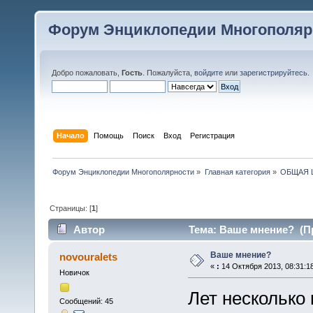
Форум Энциклопедии Многополяр
Добро пожаловать,
Гость
. Пожалуйста,
войдите
или
зарегистрируйтесь
.
Начало
Помощь
Поиск
Вход
Регистрация
Форум Энциклопедии Многополярности
»
Главная категория
»
ОБЩАЯ 
Страницы: [
1
]
Автор
Тема: Ваше мнение? (Пр
Ваше мнение?
novouralets
«
:
14 Октября 2013, 08:31:1
Новичок
Лет несколько
Сообщений: 45