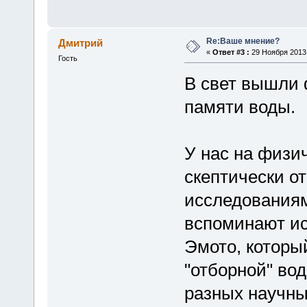
Re:Ваше мнение?
Дмитрий
«
Ответ #3 :
29 Ноября 2013,
Гость
В свет вышли 
памяти воды.
У нас на физи
скептически о
исследованиям
вспоминают ис
Эмото, которы
"отборной" во
разных научны