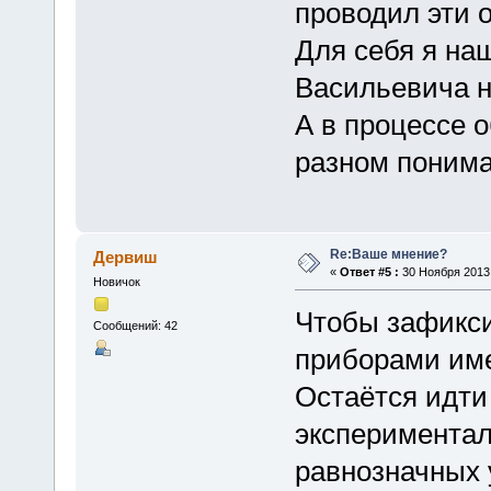
проводил эти 
Для себя я на
Васильевича н
А в процессе 
разном понима
Re:Ваше мнение?
Дервиш
«
Ответ #5 :
30 Ноября 2013,
Новичок
Чтобы зафикс
Сообщений: 42
приборами име
Остаётся идти
экспериментал
равнозначных 