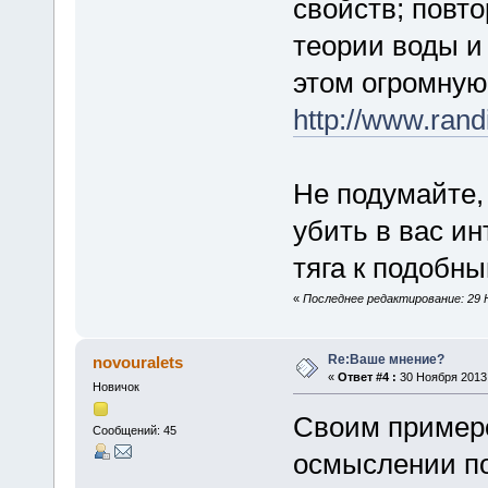
свойств; повт
теории воды и
этом огромную
http://www.rand
Не подумайте,
убить в вас ин
тяга к подобн
«
Последнее редактирование: 29 
Re:Ваше мнение?
novouralets
«
Ответ #4 :
30 Ноября 2013,
Новичок
Своим примеро
Сообщений: 45
осмыслении по