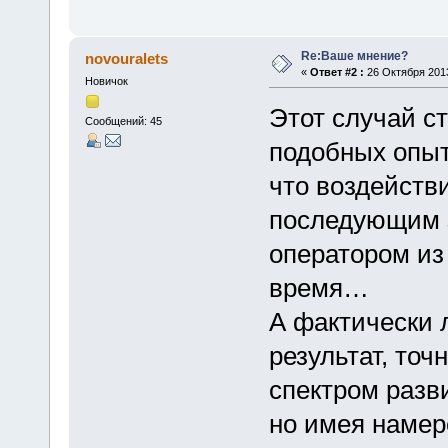
Re:Ваше мнение?
novouralets
«
Ответ #2 :
26 Октября 2013
Новичок
Этот случай с
Сообщений: 45
подобных опыт
что воздействи
последующим 
оператором из 
время…
А фактически 
результат, точ
спектром разв
но имея наме