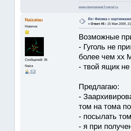
www.newmanwar3.narod.ru
Re: Физика с картинкам
Naizatau
«
Ответ #5 :
15 Мая 2009, 21
Новичок
Возможные пр
- Гуголь не п
более чем хх 
Сообщений: 36
- твой ящик н
Naiza
Предлагаю:
- Заархивиров
том на тома по
- посылать то
- я при получ