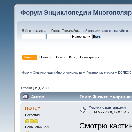
Форум Энциклопедии Многополяр
Добро пожаловать,
Гость
. Пожалуйста,
войдите
или
зарегистрируйтесь
.
Начало
Помощь
Поиск
Вход
Регистрация
Форум Энциклопедии Многополярности
»
Главная категория
»
ВСЯКОЕ
Страницы: [
1
]
2
3
4
Автор
Тема: Физика с картинк
Физика с картинками
HOTEY
«
:
14 Мая 2009, 17:07:34 »
Постоялец
Смотрю картин
Сообщений: 221