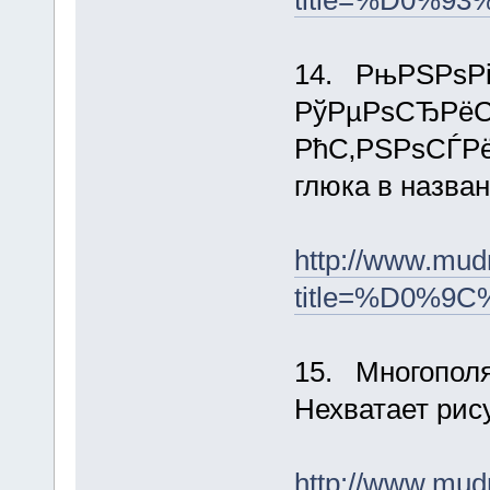
title=%D0%
14. РњРЅРѕР
РўРµРѕСЂРё
РћС‚РЅРѕСЃР
глюка в назва
http://www.mud
title=%D0
15. Многопол
Нехватает рис
http://www.mud