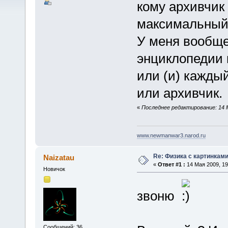
кому архивчик 
максимальный 
У меня вообще
энциклопедии 
или (и) кажды
или архивчик.
«
Последнее редактирование: 14 
www.newmanwar3.narod.ru
Re: Физика с картинкам
Naizatau
«
Ответ #1 :
14 Мая 2009, 19
Новичок
звоню
Сообщений: 36