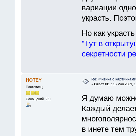
вариации одног
украсть. Поэто
Но как украст
"Тут в открыт
секретности ре
Re: Физика с картинкам
HOTEY
«
Ответ #11 :
16 Мая 2009, 1
Постоялец
Я думаю можн
Сообщений: 221
Каждый делае
многополярнос
в инете тем тр