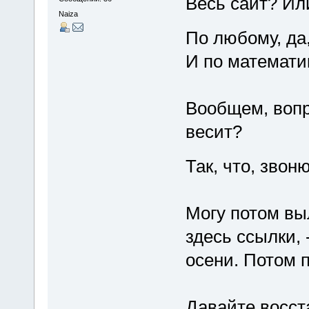
Весь сайт? Ил
Naiza
По любому, да
И по математик
Вообщем, вопро
весит?
Так, что, зво
Могу потом вы
здесь ссылки,
осени. Потом 
Давайте восс