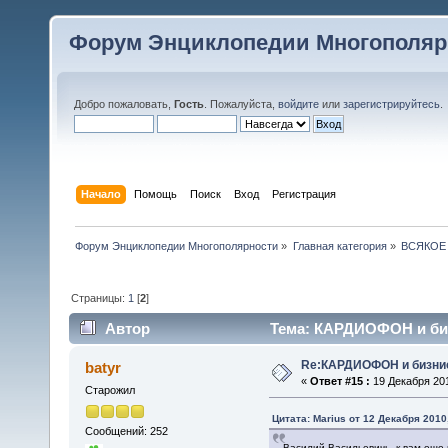
Форум Энциклопедии Многополяр
Добро пожаловать,
Гость
. Пожалуйста,
войдите
или
зарегистрируйтесь
.
Начало
Помощь
Поиск
Вход
Регистрация
Форум Энциклопедии Многополярности
»
Главная категория
»
ВСЯКОЕ
Страницы:
1
[
2
]
Автор
Тема: КАРДИОФОН и биз
Re:КАРДИОФОН и бизни
batyr
«
Ответ #15 :
19 Декабря 201
Старожил
Цитата: Marius от 12 Декабря 2010,
Сообщений: 252
Василий Васильевичь к вам еще 