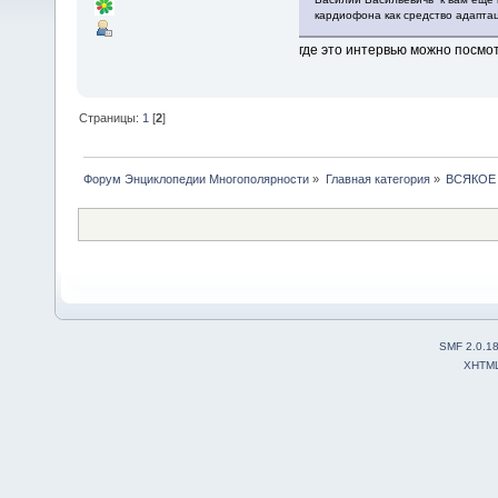
кардиофона как средство адаптац
где это интервью можно посмо
Страницы:
1
[
2
]
Форум Энциклопедии Многополярности
»
Главная категория
»
ВСЯКОЕ
SMF 2.0.1
XHTM