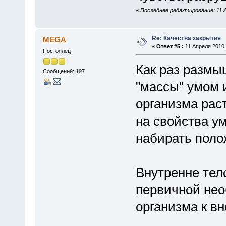
«
Последнее редактирование: 11 А
Re: Качества закрытия
MEGA
«
Ответ #5 :
11 Апреля 2010,
Постоялец
Как раз размы
Сообщений: 197
"массы" умом и
организма рас
на свойства у
набирать поло
Внутренне тел
первичной не
организма к в