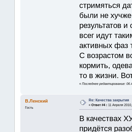
стримяться да
были не хучже
результатов и
всег идут так
активных фаз 
С возрастом в
кормить, одева
то в жизни. Вот
«
Последнее редактирование: 06 А
Re: Качества закрытия
В.Ленский
«
Ответ #4 :
11 Апреля 2010,
Гость
В качествах Х
придётся разо