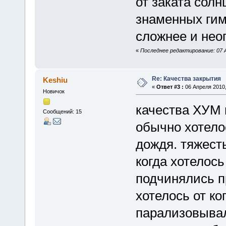
от заката сол
знаменных гим
сложнее и нео
«
Последнее редактирование: 07 Ап
Re: Качества закрытия
Keshiu
«
Ответ #3 :
06 Апреля 2010,
Новичок
качества ХУМ 
Сообщений: 15
обычно хотело
дождя. тяжест
когда хотелось
подчинялись п
хотелось от ко
парализовывал