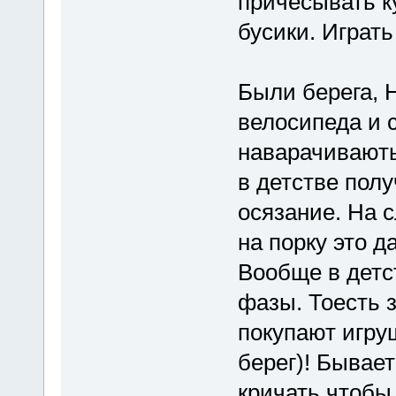
причёсывать к
бусики. Играть
Были берега, 
велосипеда и 
наварачивають
в детстве полу
осязание. На с
на порку это да
Вообще в детс
фазы. Тоесть 
покупают игру
берег)! Бывает
кричать чтобы 