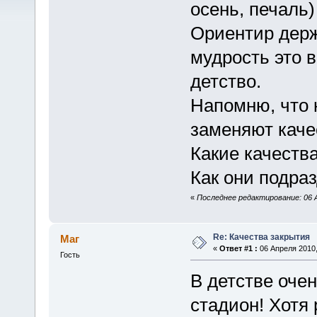
осень, печаль)
Ориентир держи
мудрость это 
детство.
Напомню, что 
заменяют каче
Какие качеств
Как они подра
«
Последнее редактирование: 06 А
Re: Качества закрытия
Маг
«
Ответ #1 :
06 Апреля 2010,
Гость
В детстве оче
стадион! Хотя