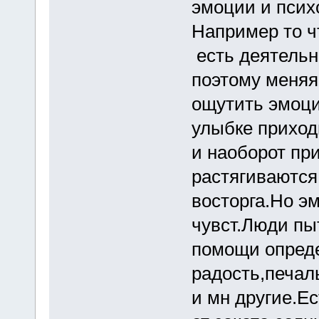
эмоции и псих
Например то 
есть деятельн
поэтому меняя
ощутить эмоци
улыбке приходи
и наоборот пр
растягиваются
восторга.Но э
чувст.Люди пы
помощи опреде
радость,печал
и мн другие.