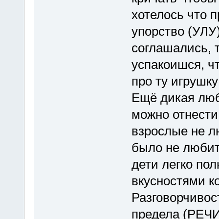
хотелось что 
упорство (УЛУ)
соглашались, 
успакоишся, ч
про ту игрушк
Ещё дикая люб
можно отнести
взрослые не л
было не люби
дети легко пол
вкусностями к
Разговорчивос
предела (РЕЧИ)