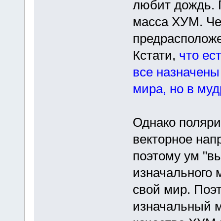
любит дождь. 
масса ХУМ. Че
предрасположе
Кстати,
что ес
все назначены
мира, но в му
Однако поляри
векторное нап
поэтому ум "в
изначального м
свой мир. Поэ
изначальный м