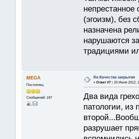
непрестанное 
(эгоизм), без 
назначена рели
нарушаются за
традициями и
Re:Качества закрытия
MEGA
«
Ответ #7 :
20 Июля 2012, 1
Постоялец
Два вида грехо
Сообщений: 197
патологии, из 
второй...Вообщ
разрушает пря
вспомнились н