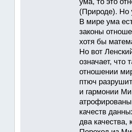
ума, то это от
(Природе). Но 
В мире ума ес
законы отноше
хотя бы матема
Но вот Ленски
означает, что 
отношении мир
птюч разрушит
и гармонии М
атрофированы 
качеств данны
два качества,
Переход из Ми