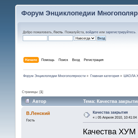
Форум Энциклопедии Многополяр
Добро пожаловать,
Гость
. Пожалуйста,
войдите
или
зарегистрируйтесь
.
Начало
Помощь
Поиск
Вход
Регистрация
Форум Энциклопедии Многополярности
»
Главная категория
»
ШКОЛА 
Страницы: [
1
]
Автор
Тема: Качества закрыти
Качества закрытия
В.Ленский
«
:
05 Апреля 2010, 10:41:04 
Гость
Качества ХУМ 