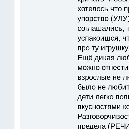
хотелось что 
упорство (УЛУ)
соглашались, 
успакоишся, ч
про ту игрушк
Ещё дикая люб
можно отнести
взрослые не л
было не люби
дети легко пол
вкусностями к
Разговорчивос
предела (РЕЧИ)