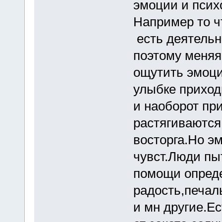
эмоции и псих
Например то 
есть деятельн
поэтому меняя
ощутить эмоци
улыбке приходи
и наоборот пр
растягиваются
восторга.Но э
чувст.Люди пы
помощи опреде
радость,печал
и мн другие.