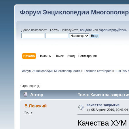
Форум Энциклопедии Многополяр
Добро пожаловать,
Гость
. Пожалуйста,
войдите
или
зарегистрируйтесь
.
Начало
Помощь
Поиск
Вход
Регистрация
Форум Энциклопедии Многополярности
»
Главная категория
»
ШКОЛА 
Страницы: [
1
]
Автор
Тема: Качества закрыти
Качества закрытия
В.Ленский
«
:
05 Апреля 2010, 10:41:04 
Гость
Качества ХУМ 