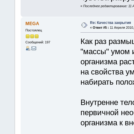
«
Последнее редактирование: 11 А
Re: Качества закрытия
MEGA
«
Ответ #5 :
11 Апреля 2010,
Постоялец
Как раз размы
Сообщений: 197
"массы" умом и
организма рас
на свойства у
набирать поло
Внутренне тел
первичной не
организма к в