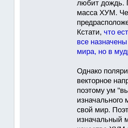
любит дождь. 
масса ХУМ. Че
предрасположе
Кстати,
что ес
все назначены
мира, но в му
Однако поляри
векторное нап
поэтому ум "в
изначального м
свой мир. Поэ
изначальный м