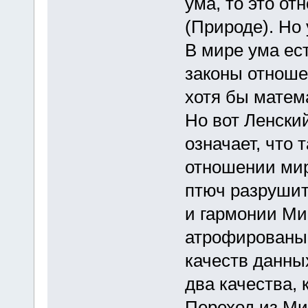
ума, то это от
(Природе). Но 
В мире ума ес
законы отноше
хотя бы матема
Но вот Ленски
означает, что 
отношении мир
птюч разрушит
и гармонии М
атрофированы 
качеств данны
два качества,
Переход из Ми