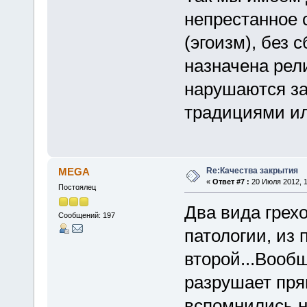
непрестанное 
(эгоизм), без 
назначена рели
нарушаются за
традициями и
Re:Качества закрытия
MEGA
«
Ответ #7 :
20 Июля 2012, 1
Постоялец
Два вида грехо
Сообщений: 197
патологии, из 
второй...Вообщ
разрушает пря
вспомнились н