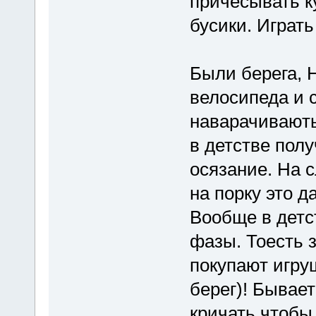
причёсывать к
бусики. Играть
Были берега, 
велосипеда и 
наварачивають
в детстве полу
осязание. На с
на порку это да
Вообще в детс
фазы. Тоесть 
покупают игру
берег)! Бывает
кричать чтобы 