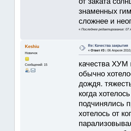
от заката сол
знаменных гим
сложнее и нео
«
Последнее редактирование: 07 Ап
Re: Качества закрытия
Keshiu
«
Ответ #3 :
06 Апреля 2010,
Новичок
качества ХУМ 
Сообщений: 15
обычно хотело
дождя. тяжест
когда хотелось
подчинялись п
хотелось от ко
парализовывал