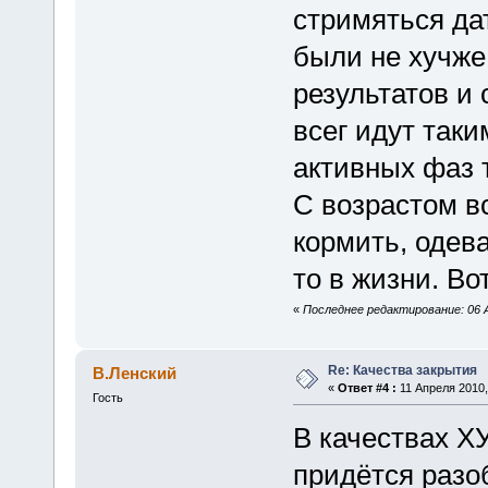
стримяться да
были не хучже
результатов и
всег идут так
активных фаз 
С возрастом в
кормить, одева
то в жизни. Вот
«
Последнее редактирование: 06 А
Re: Качества закрытия
В.Ленский
«
Ответ #4 :
11 Апреля 2010,
Гость
В качествах Х
придётся разо