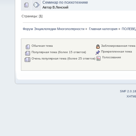
Семинар по психотехнике
Автор В.Ленский
Страницы: [
1
]
Форум Энциклопедии Многополярности
»
Главная категория
»
ПОЛЕВЕ
Обычная тема
Заблокированная тема
Прикрепленная тема
Популярная тема (более 15 ответов)
Голосование
Очень популярная тема (более 25 ответов)
SMF 2.0.1
XHTM