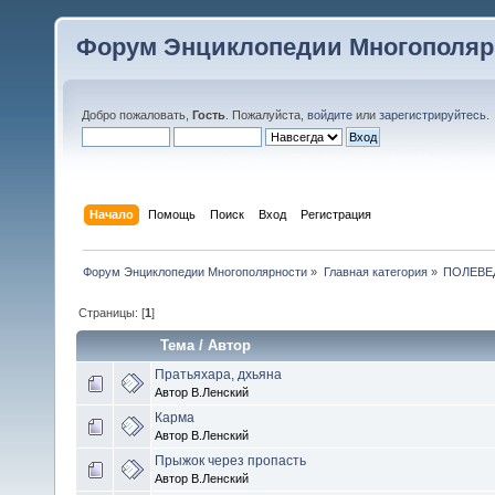
Форум Энциклопедии Многополяр
Добро пожаловать,
Гость
. Пожалуйста,
войдите
или
зарегистрируйтесь
.
Начало
Помощь
Поиск
Вход
Регистрация
Форум Энциклопедии Многополярности
»
Главная категория
»
ПОЛЕВЕ
Страницы: [
1
]
Тема
/
Автор
Пратьяхара, дхьяна
Автор В.Ленский
Карма
Автор В.Ленский
Прыжок через пропасть
Автор В.Ленский