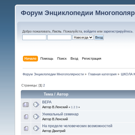
Форум Энциклопедии Многополяр
Добро пожаловать,
Гость
. Пожалуйста,
войдите
или
зарегистрируйтесь
.
Начало
Помощь
Поиск
Вход
Регистрация
Форум Энциклопедии Многополярности
»
Главная категория
»
ШКОЛА 
Страницы: [
1
]
2
Тема
/
Автор
ВЕРА
Автор В.Ленский
«
1
2
3
»
Уникальный семинар
Автор В.Ленский
На пределе человеческих возможностей
Автор Дмитрий