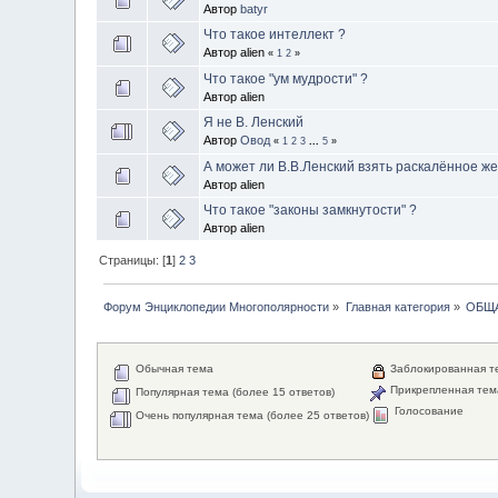
Автор
batyr
Что такое интеллект ?
Автор alien
«
1
2
»
Что такое "ум мудрости" ?
Автор alien
Я не В. Ленский
Автор
Овод
«
1
2
3
...
5
»
А может ли В.В.Ленский взять раскалённое же
Автор alien
Что такое "законы замкнутости" ?
Автор alien
Страницы: [
1
]
2
3
Форум Энциклопедии Многополярности
»
Главная категория
»
ОБЩ
Обычная тема
Заблокированная т
Прикрепленная тем
Популярная тема (более 15 ответов)
Голосование
Очень популярная тема (более 25 ответов)