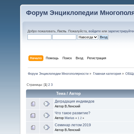
Форум Энциклопедии Многопол
Добро пожаловать,
Гость
. Пожалуйста,
войдите
или
зарегистрируйте
Начало
Помощь
Поиск
Вход
Регистрация
Форум Энциклопедии Многополярности
»
Главная категория
»
ОБЩ
Страницы: [
1
]
2
3
Тема
/
Автор
Деградация индивидов
Автор В.Ленский
Что такое развитие?
Автор
Marius
«
1
2
»
Семинар летом 2019
Автор В.Ленский