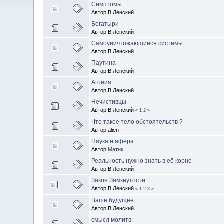
Симптомы
Автор В.Ленский
Богатыри
Автор В.Ленский
Самоуничтожающиеся системы
Автор В.Ленский
Паутина
Автор В.Ленский
Агония
Автор В.Ленский
Нечистивцы
Автор В.Ленский
«
1
2
»
Что такое тело обстоятельств ?
Автор alien
Наука и афёра
Автор
Матик
Реальность нужно знать в её корне
Автор В.Ленский
Закон Замкнутости
Автор В.Ленский
«
1
2
3
»
Ваше будущее
Автор В.Ленский
смысл молитв.