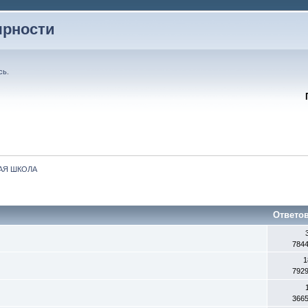
ярности
сь
.
АЯ ШКОЛА
Ответо
784
1
792
366