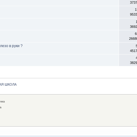
373
1
953
369
6
2668
лезо в руки ?
451
382
АЯ ШКОЛА
ема
а