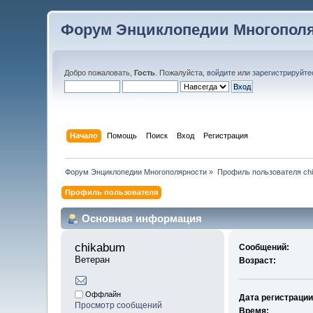
Форум Энциклопедии Многопол
Добро пожаловать,
Гость
. Пожалуйста,
войдите
или
зарегистрируйте
Начало
Помощь
Поиск
Вход
Регистрация
Форум Энциклопедии Многополярности
»
Профиль пользователя ch
Профиль пользователя
Основная информация
chikabum 
Сообщений:
Ветеран
Возраст:
Оффлайн
Дата регистрации
Просмотр сообщений
Время: