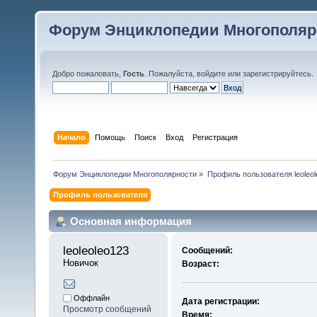
Форум Энциклопедии Многополяр
Добро пожаловать,
Гость
. Пожалуйста,
войдите
или
зарегистрируйтесь
.
Начало
Помощь
Поиск
Вход
Регистрация
Форум Энциклопедии Многополярности
»
Профиль пользователя leoleol
Профиль пользователя
Основная информация
leoleoleo123 
Сообщений:
Новичок
Возраст:
Оффлайн
Дата регистрации:
Просмотр сообщений
Время: